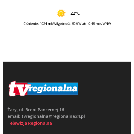
22°C
Ciśnienie: 1024 mb
Wilgotność: 50%
Wiatr: 0.45 m/s WNW
Żary, ul. Broni Pancernej 16
email: tvregionalna@regionalna24.pl
Telewizja Regionalna