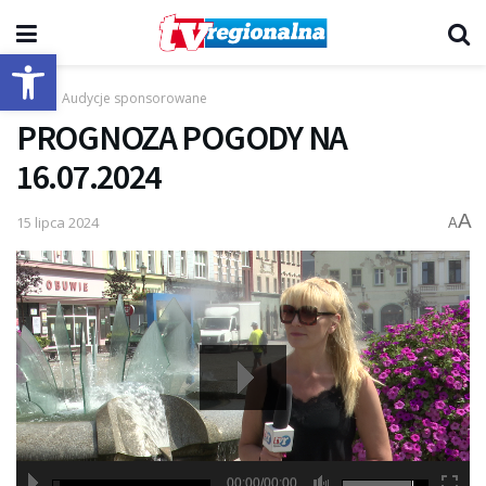
Otwórz pasek narzędzi
Start
Audycje sponsorowane
PROGNOZA POGODY NA
16.07.2024
A
15 lipca 2024
A
00:00/00:00