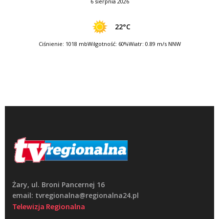
6 sierpnia 2026
22°C
Ciśnienie: 1018 mb
Wilgotność: 60%
Wiatr: 0.89 m/s NNW
Żary, ul. Broni Pancernej 16
email: tvregionalna@regionalna24.pl
Telewizja Regionalna