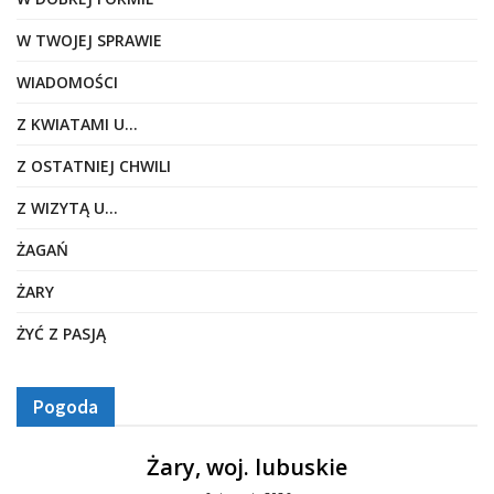
W TWOJEJ SPRAWIE
WIADOMOŚCI
Z KWIATAMI U…
Z OSTATNIEJ CHWILI
Z WIZYTĄ U…
ŻAGAŃ
ŻARY
ŻYĆ Z PASJĄ
Pogoda
Żary, woj. lubuskie