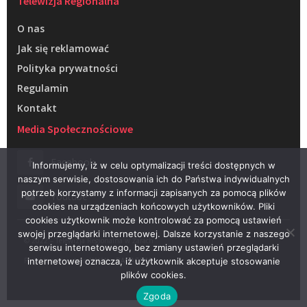
Telewizja Regionalna
O nas
Jak się reklamować
Polityka prywatności
Regulamin
Kontakt
Media Społecznościowe
Facebook
Informujemy, iż w celu optymalizacji treści dostępnych w
naszym serwisie, dostosowania ich do Państwa indywidualnych
potrzeb korzystamy z informacji zapisanych za pomocą plików
Youtube
cookies na urządzeniach końcowych użytkowników. Pliki
cookies użytkownik może kontrolować za pomocą ustawień
swojej przeglądarki internetowej. Dalsze korzystanie z naszego
© 2022 – Telewizja Regionalna w Żarach
serwisu internetowego, bez zmiany ustawień przeglądarki
Projektowanie stron WWW –
RAGACOM
internetowej oznacza, iż użytkownik akceptuje stosowanie
plików cookies.
Zgoda