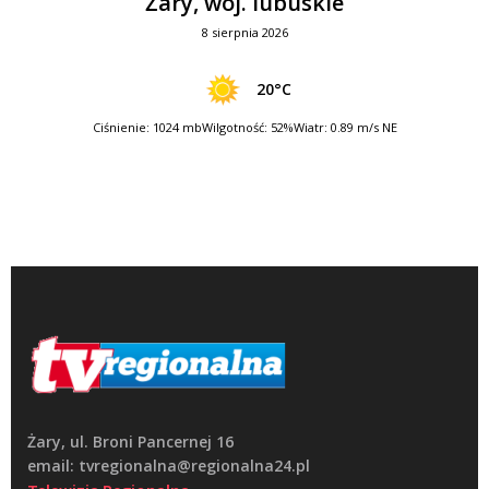
Żary, woj. lubuskie
8 sierpnia 2026
20°C
Ciśnienie: 1024 mb
Wilgotność: 52%
Wiatr: 0.89 m/s NE
Żary, ul. Broni Pancernej 16
email: tvregionalna@regionalna24.pl