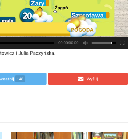
00:00/00:00
owicz i Julia Paczyńska.
weetnij
148
Wyślij