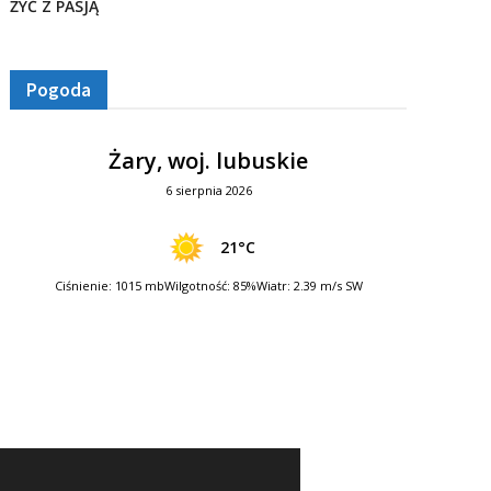
ŻYĆ Z PASJĄ
Pogoda
Żary, woj. lubuskie
6 sierpnia 2026
21°C
Ciśnienie: 1015 mb
Wilgotność: 85%
Wiatr: 2.39 m/s SW