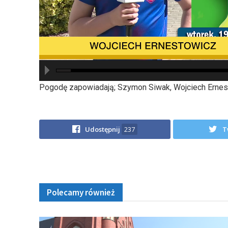
hd2880
hd2160
hd2160
hd1440
highres
hd1080
hd720
large
medium
small
tiny
Pogodę zapowiadają; Szymon Siwak, Wojciech Ernest
Udostępnij
237
T
Polecamy również