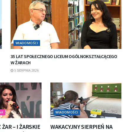
WIADOMOŚCI
35 LAT SPOŁECZNEGO LICEUM OGÓLNOKSZTAŁCĄCEGO
W ŻARACH
5 SIERPNIA 2026
AR
WIADOMOŚCI
 ŻAR – I ŻARSKIE
WAKACYJNY SIERPIEŃ NA