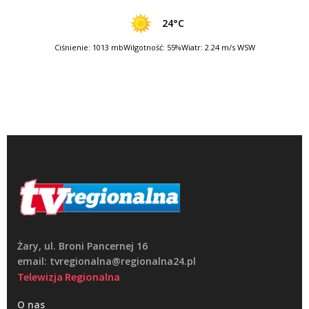
24°C
Ciśnienie: 1013 mb
Wilgotność: 55%
Wiatr: 2.24 m/s WSW
Żary, ul. Broni Pancernej 16
email: tvregionalna@regionalna24.pl
Telewizja Regionalna
O nas