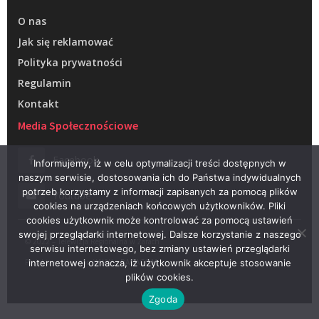
O nas
Jak się reklamować
Polityka prywatności
Regulamin
Kontakt
Media Społecznościowe
Facebook
Informujemy, iż w celu optymalizacji treści dostępnych w
naszym serwisie, dostosowania ich do Państwa indywidualnych
potrzeb korzystamy z informacji zapisanych za pomocą plików
Youtube
cookies na urządzeniach końcowych użytkowników. Pliki
cookies użytkownik może kontrolować za pomocą ustawień
swojej przeglądarki internetowej. Dalsze korzystanie z naszego
© 2022 – Telewizja Regionalna w Żarach
serwisu internetowego, bez zmiany ustawień przeglądarki
Projektowanie stron WWW –
RAGACOM
internetowej oznacza, iż użytkownik akceptuje stosowanie
plików cookies.
Zgoda