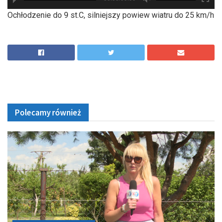
hd2880
hd2160
hd2160
hd1440
highres
hd1080
hd720
large
medium
small
tiny
Ochłodzenie do 9 st.C, silniejszy powiew wiatru do 25 km/h
Polecamy również