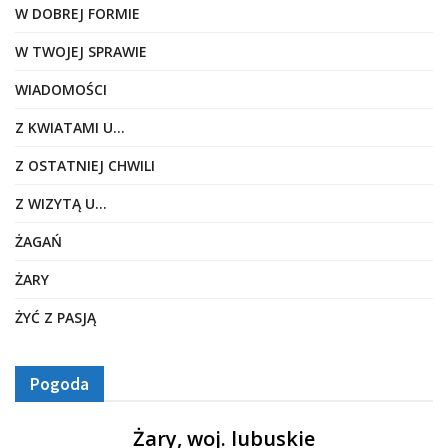
W DOBREJ FORMIE
W TWOJEJ SPRAWIE
WIADOMOŚCI
Z KWIATAMI U…
Z OSTATNIEJ CHWILI
Z WIZYTĄ U…
ŻAGAŃ
ŻARY
ŻYĆ Z PASJĄ
Pogoda
Żary, woj. lubuskie