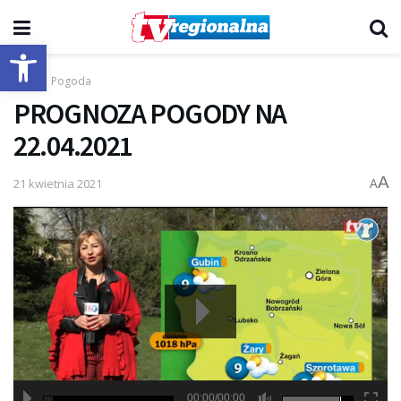
Otwórz pasek narzędzi
Start
Pogoda
PROGNOZA POGODY NA
22.04.2021
A
21 kwietnia 2021
A
00:00/00:00