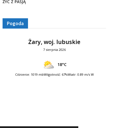
ŻYĆ Z PASJĄ
Pogoda
Żary, woj. lubuskie
7 sierpnia 2026
18°C
Ciśnienie: 1019 mb
Wilgotność: 67%
Wiatr: 0.89 m/s W