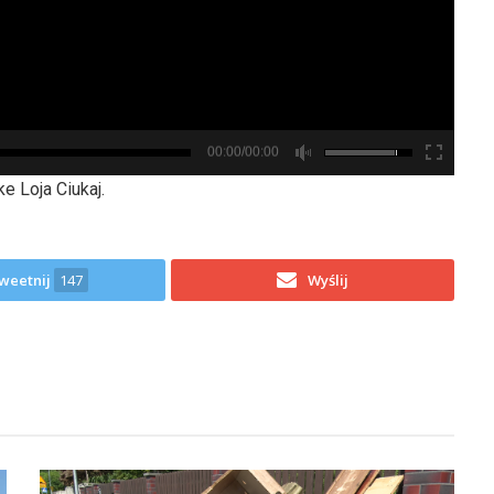
00:00/00:00
e Loja Ciukaj.
weetnij
147
Wyślij