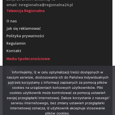
email: tvregionalna@regionalna24.pl
Telewizja Regionalna
O nas
Jak się reklamować
Polityka prywatności
Regulamin
Kontakt
Media Społecznościowe
Facebook
Informujemy, iż w celu optymalizacji treści dostępnych w
naszym serwisie, dostosowania ich do Państwa indywidualnych
potrzeb korzystamy z informacji zapisanych za pomocą plików
Youtube
cookies na urządzeniach końcowych użytkowników. Pliki
cookies użytkownik może kontrolować za pomocą ustawień
swojej przeglądarki internetowej. Dalsze korzystanie z naszego
© 2022 – Telewizja Regionalna w Żarach
serwisu internetowego, bez zmiany ustawień przeglądarki
Projektowanie stron WWW –
RAGACOM
internetowej oznacza, iż użytkownik akceptuje stosowanie
plików cookies.