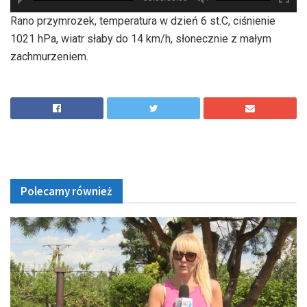
hd2880
hd2160
hd2160
hd1440
highres
hd1080
hd720
large
medium
small
tiny
Rano przymrozek, temperatura w dzień 6 st.C, ciśnienie
1021 hPa, wiatr słaby do 14 km/h, słonecznie z małym
zachmurzeniem.
Polecamy również