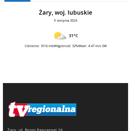
Żary, woj. lubuskie
9 sierpnia 2026
31°C
Ciśnienie: 1016 mb
Wilgotność: 32%
Wiatr: 4.47 m/s SW
Żary, ul. Broni Pancernej 16