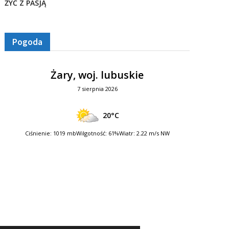
ŻYĆ Z PASJĄ
Pogoda
Żary, woj. lubuskie
7 sierpnia 2026
20°C
Ciśnienie: 1019 mb
Wilgotność: 61%
Wiatr: 2.22 m/s NW