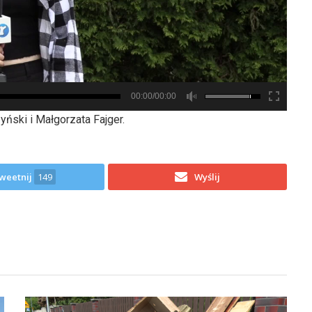
00:00/00:00
ński i Małgorzata Fajger.
weetnij
149
Wyślij