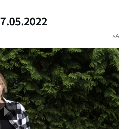
7.05.2022
A
A