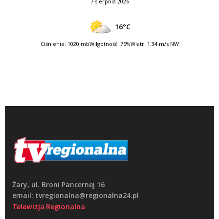
7 sierpnia 2026
16°C
Ciśnienie: 1020 mb
Wilgotność: 76%
Wiatr: 1.34 m/s NW
Żary, ul. Broni Pancernej 16
email: tvregionalna@regionalna24.pl
Telewizja Regionalna