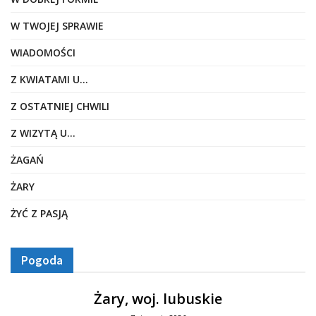
W TWOJEJ SPRAWIE
WIADOMOŚCI
Z KWIATAMI U…
Z OSTATNIEJ CHWILI
Z WIZYTĄ U…
ŻAGAŃ
ŻARY
ŻYĆ Z PASJĄ
Pogoda
Żary, woj. lubuskie