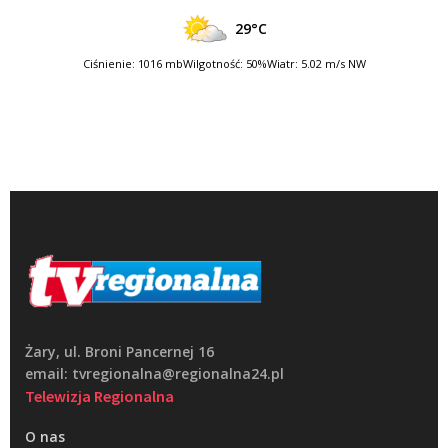
29°C
Ciśnienie: 1016 mb
Wilgotność: 50%
Wiatr: 5.02 m/s NW
Żary, ul. Broni Pancernej 16
email: tvregionalna@regionalna24.pl
Telewizja Regionalna
O nas