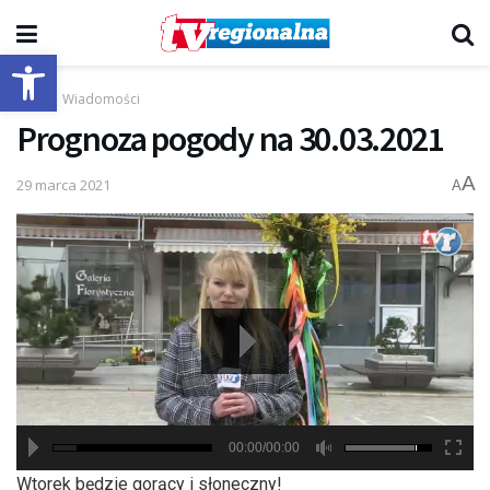
Otwórz pasek narzędzi
Start
Wiadomości
Prognoza pogody na 30.03.2021
A
29 marca 2021
A
00:00/00:00
hd2880
hd2160
hd2160
hd1440
highres
hd1080
hd720
large
medium
small
tiny
Wtorek będzie gorący i słoneczny!