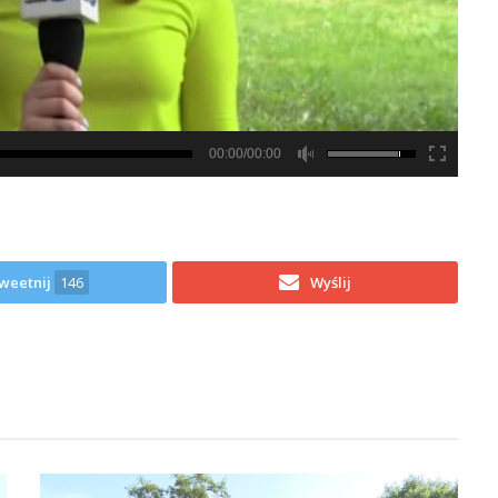
00:00/00:00
weetnij
146
Wyślij