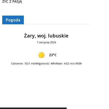
ŻYĆ Z PASJĄ
Pogoda
Żary, woj. lubuskie
7 sierpnia 2026
23°C
Ciśnienie: 1021 mb
Wilgotność: 46%
Wiatr: 4.02 m/s WSW