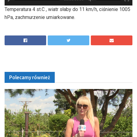
hd2880
hd2160
hd2160
hd1440
highres
hd1080
hd720
large
medium
small
tiny
Temperatura 4 st.C , wiatr słaby do 11 km/h, ciśnienie 1005
hPa, zachmurzenie umiarkowane.
Polecamy również