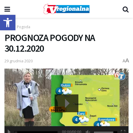
Otwórz pasek narzędzi
Start
Pogoda
PROGNOZA POGODY NA
30.12.2020
A
29 grudnia 2020
A
00:00/00:00