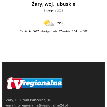
Żary, woj. lubuskie
9 sierpnia 2026
29°C
Ciśnienie: 1017 mb
Wilgotność: 37%
Wiatr: 1.34 m/s SSE
Żary, ul. Broni Pancernej 16
email: tvregionalna@regionalna24.pl