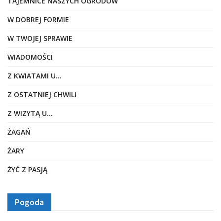
TAJEMNICE NASZYCH OGRODÓW
W DOBREJ FORMIE
W TWOJEJ SPRAWIE
WIADOMOŚCI
Z KWIATAMI U…
Z OSTATNIEJ CHWILI
Z WIZYTĄ U…
ŻAGAŃ
ŻARY
ŻYĆ Z PASJĄ
Pogoda