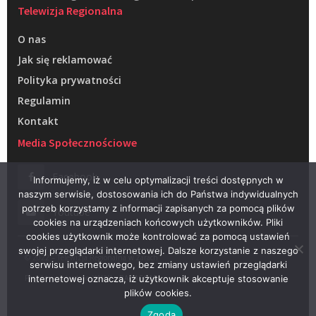
Telewizja Regionalna
O nas
Jak się reklamować
Polityka prywatności
Regulamin
Kontakt
Media Społecznościowe
Facebook
Informujemy, iż w celu optymalizacji treści dostępnych w
naszym serwisie, dostosowania ich do Państwa indywidualnych
potrzeb korzystamy z informacji zapisanych za pomocą plików
Youtube
cookies na urządzeniach końcowych użytkowników. Pliki
cookies użytkownik może kontrolować za pomocą ustawień
swojej przeglądarki internetowej. Dalsze korzystanie z naszego
© 2022 – Telewizja Regionalna w Żarach
serwisu internetowego, bez zmiany ustawień przeglądarki
Projektowanie stron WWW –
RAGACOM
internetowej oznacza, iż użytkownik akceptuje stosowanie
plików cookies.
Zgoda