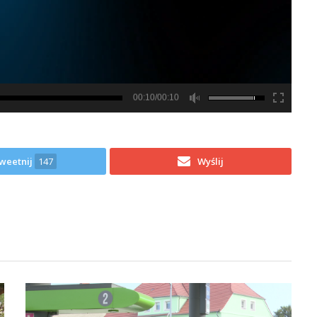
00:10/00:10
weetnij
147
Wyślij