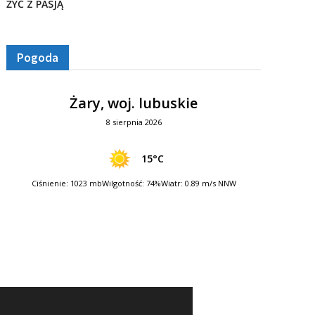
ŻYĆ Z PASJĄ
Pogoda
Żary, woj. lubuskie
8 sierpnia 2026
15°C
Ciśnienie: 1023 mb
Wilgotność: 74%
Wiatr: 0.89 m/s NNW