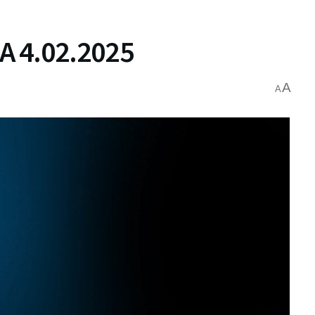
 4.02.2025
A
A