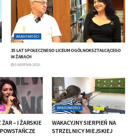
WIADOMOŚCI
35 LAT SPOŁECZNEGO LICEUM OGÓLNOKSZTAŁCĄCEGO
W ŻARACH
5 SIERPNIA 2026
AR
WIADOMOŚCI
 ŻAR – I ŻARSKIE
WAKACYJNY SIERPIEŃ NA
 POWSTAŃCZE
STRZELNICY MIEJSKIEJ