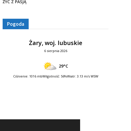
ŻYĆ Z PASJĄ
Pogoda
Żary, woj. lubuskie
6 sierpnia 2026
29°C
Ciśnienie: 1016 mb
Wilgotność: 56%
Wiatr: 3.13 m/s WSW