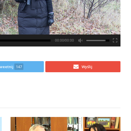
00:00/00:00
weetnij
147
Wyślij