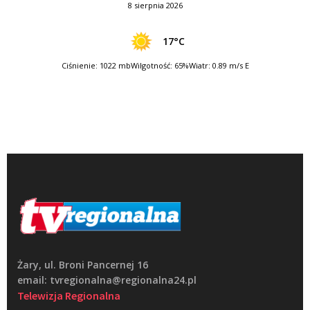
8 sierpnia 2026
17°C
Ciśnienie: 1022 mb
Wilgotność: 65%
Wiatr: 0.89 m/s E
Żary, ul. Broni Pancernej 16
email: tvregionalna@regionalna24.pl
Telewizja Regionalna