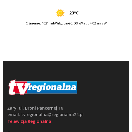
23°C
Ciśnienie: 1021 mb
Wilgotność: 50%
Wiatr: 4.02 m/s W
Żary, ul. Broni Pancernej 16
email: tvregionalna@regionalna24.pl
Telewizja Regionalna