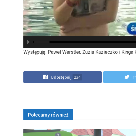
hd2880
hd2160
hd2160
hd1440
highres
hd1080
hd720
large
medium
small
tiny
Występują: Paweł Werstler, Zuzia Kazieczko i Kinga K
Udostępnij
234
T
Polecamy również