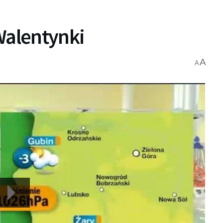
Walentynki
A
A