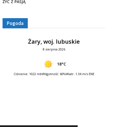
ŻYĆ Z PASJĄ
Pogoda
Żary, woj. lubuskie
8 sierpnia 2026
18°C
Ciśnienie: 1022 mb
Wilgotność: 60%
Wiatr: 1.34 m/s ENE