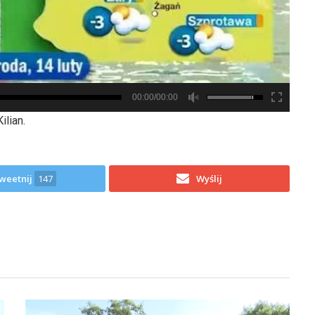
00:00/00:00
ilian.
weetnij
147
Wyślij