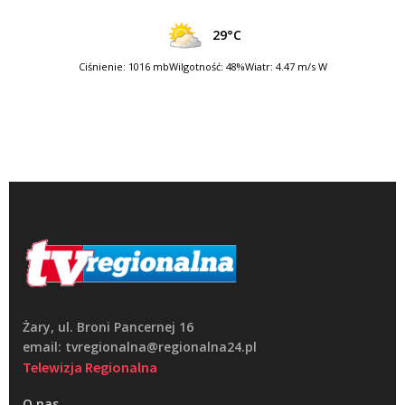
29°C
Ciśnienie: 1016 mb
Wilgotność: 48%
Wiatr: 4.47 m/s W
Żary, ul. Broni Pancernej 16
email: tvregionalna@regionalna24.pl
Telewizja Regionalna
O nas