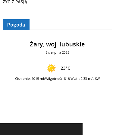
ŻYĆ Z PASJĄ
Pogoda
Żary, woj. lubuskie
6 sierpnia 2026
23°C
Ciśnienie: 1015 mb
Wilgotność: 81%
Wiatr: 2.33 m/s SW