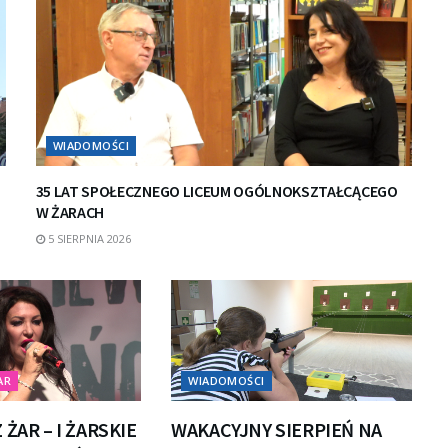
WIADOMOŚCI
35 LAT SPOŁECZNEGO LICEUM OGÓLNOKSZTAŁCĄCEGO
W ŻARACH
5 SIERPNIA 2026
AR
WIADOMOŚCI
 ŻAR – I ŻARSKIE
WAKACYJNY SIERPIEŃ NA