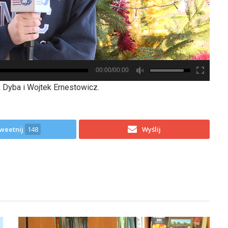
00:00/00:00
 Dyba i Wojtek Ernestowicz.
weetnij
148
Wyślij