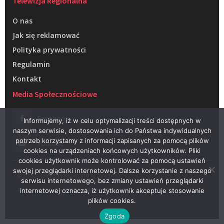
Telewizja Regionalna
O nas
Jak się reklamować
Polityka prywatności
Regulamin
Kontakt
Media Społecznościowe
Facebook
Informujemy, iż w celu optymalizacji treści dostępnych w
naszym serwisie, dostosowania ich do Państwa indywidualnych
potrzeb korzystamy z informacji zapisanych za pomocą plików
Youtube
cookies na urządzeniach końcowych użytkowników. Pliki
cookies użytkownik może kontrolować za pomocą ustawień
swojej przeglądarki internetowej. Dalsze korzystanie z naszego
© 2022 – Telewizja Regionalna w Żarach
serwisu internetowego, bez zmiany ustawień przeglądarki
Projektowanie stron WWW –
RAGACOM
internetowej oznacza, iż użytkownik akceptuje stosowanie
plików cookies.
Zgoda