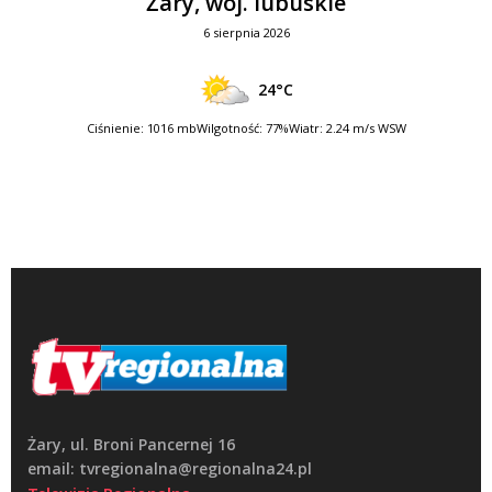
Żary, woj. lubuskie
6 sierpnia 2026
24°C
Ciśnienie: 1016 mb
Wilgotność: 77%
Wiatr: 2.24 m/s WSW
Żary, ul. Broni Pancernej 16
email: tvregionalna@regionalna24.pl