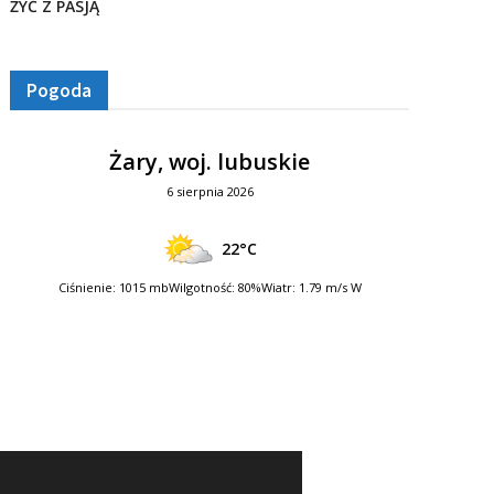
ŻYĆ Z PASJĄ
Pogoda
Żary, woj. lubuskie
6 sierpnia 2026
22°C
Ciśnienie: 1015 mb
Wilgotność: 80%
Wiatr: 1.79 m/s W