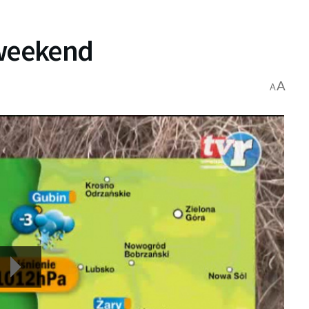
weekend
A
A