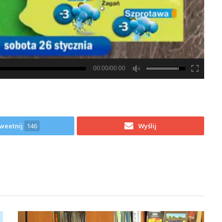
00:00/00:00
weetnij
146
Wyślij