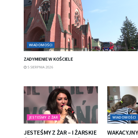
WIADOMOŚCI
ZADYMIENIE W KOŚCIELE
5 SIERPNIA 2026
JESTEŚMY Z ŻAR
WIADOMOŚCI
JESTEŚMY Z ŻAR – I ŻARSKIE
WAKACYJNY