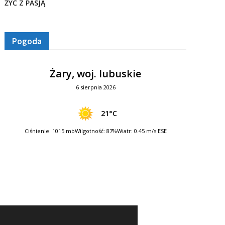
ŻYĆ Z PASJĄ
Pogoda
Żary, woj. lubuskie
6 sierpnia 2026
21°C
Ciśnienie: 1015 mb
Wilgotność: 87%
Wiatr: 0.45 m/s ESE