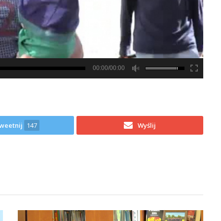
00:00/00:00
weetnij
147
Wyślij