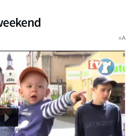
weekend
A
A