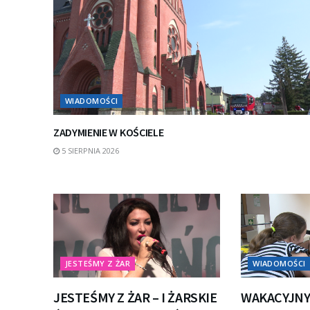
WIADOMOŚCI
ZADYMIENIE W KOŚCIELE
5 SIERPNIA 2026
JESTEŚMY Z ŻAR
WIADOMOŚCI
JESTEŚMY Z ŻAR – I ŻARSKIE
WAKACYJNY