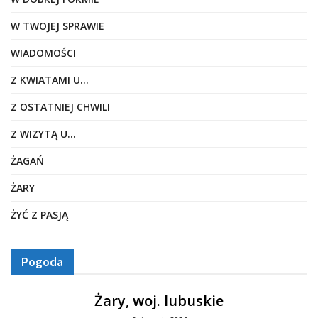
W TWOJEJ SPRAWIE
WIADOMOŚCI
Z KWIATAMI U…
Z OSTATNIEJ CHWILI
Z WIZYTĄ U…
ŻAGAŃ
ŻARY
ŻYĆ Z PASJĄ
Pogoda
Żary, woj. lubuskie