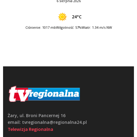
6 sierpnia 2026
24°C
Ciśnienie: 1017 mb
Wilgotność: 57%
Wiatr: 1.34 m/s NW
Żary, ul. Broni Pancernej 16
email: tvregionalna@regionalna24.pl
Telewizja Regionalna