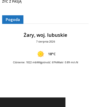
ŻYĆ Z PASJĄ
Pogoda
Żary, woj. lubuskie
7 sierpnia 2026
18°C
Ciśnienie: 1022 mb
Wilgotność: 61%
Wiatr: 0.89 m/s N