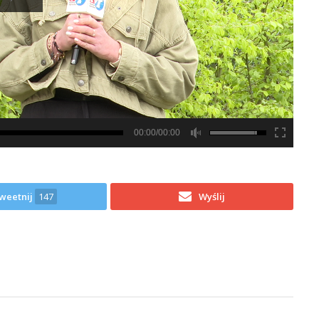
00:00/00:00
weetnij
147
Wyślij