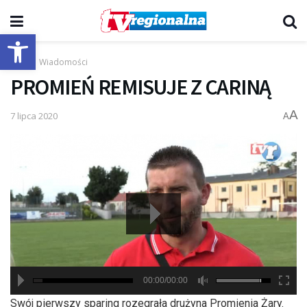
Otwórz pasek narzędzi
Start
Wiadomości
PROMIEŃ REMISUJE Z CARINĄ
A
7 lipca 2020
A
00:00/00:00
hd2880
hd2160
hd2160
hd1440
highres
hd1080
hd720
large
medium
small
tiny
Swój pierwszy sparing rozegrała drużyna Promienia Żary.