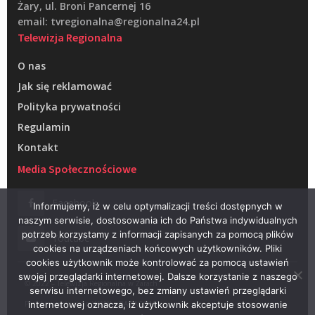
Żary, ul. Broni Pancernej 16
email: tvregionalna@regionalna24.pl
Telewizja Regionalna
O nas
Jak się reklamować
Polityka prywatności
Regulamin
Kontakt
Media Społecznościowe
Facebook
Informujemy, iż w celu optymalizacji treści dostępnych w
naszym serwisie, dostosowania ich do Państwa indywidualnych
potrzeb korzystamy z informacji zapisanych za pomocą plików
Youtube
cookies na urządzeniach końcowych użytkowników. Pliki
cookies użytkownik może kontrolować za pomocą ustawień
swojej przeglądarki internetowej. Dalsze korzystanie z naszego
© 2022 – Telewizja Regionalna w Żarach
serwisu internetowego, bez zmiany ustawień przeglądarki
Projektowanie stron WWW –
RAGACOM
internetowej oznacza, iż użytkownik akceptuje stosowanie