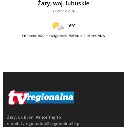
Żary, woj. lubuskie
7 sierpnia 2026
16°C
Ciśnienie: 1020 mb
Wilgotność: 75%
Wiatr: 0.45 m/s WNW
Żary, ul. Broni Pancernej 16
email: tvregionalna@regionalna24.pl