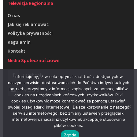
Telewizja Regionalna
O nas
Jak się reklamować
Polityka prywatności
Regulamin
Kontakt
Media Społecznościowe
Facebook
Informujemy, iż w celu optymalizacji treści dostępnych w
naszym serwisie, dostosowania ich do Państwa indywidualnych
potrzeb korzystamy z informacji zapisanych za pomocą plików
Youtube
cookies na urządzeniach końcowych użytkowników. Pliki
cookies użytkownik może kontrolować za pomocą ustawień
swojej przeglądarki internetowej. Dalsze korzystanie z naszego
© 2022 – Telewizja Regionalna w Żarach
serwisu internetowego, bez zmiany ustawień przeglądarki
Projektowanie stron WWW –
RAGACOM
internetowej oznacza, iż użytkownik akceptuje stosowanie
plików cookies.
Zgoda