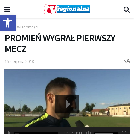
Otwórz pasek narzędzi
Start
Wiadomości
PROMIEŃ WYGRAŁ PIERWSZY
MECZ
A
16 sierpnia 2018
A
00:00/00:00