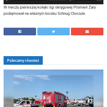
hd2880
hd2160
hd2160
hd1440
highres
hd1080
hd720
large
medium
small
tiny
W meczu pierwszej kolejki ligi okręgowej Promień Żary
podejmował na własnym boisku Schnug Chociule.
Polecamy również