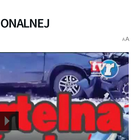
IONALNEJ
A
A