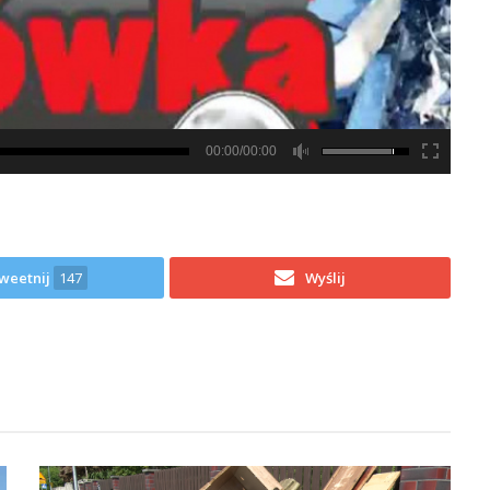
00:00/00:00
weetnij
147
Wyślij