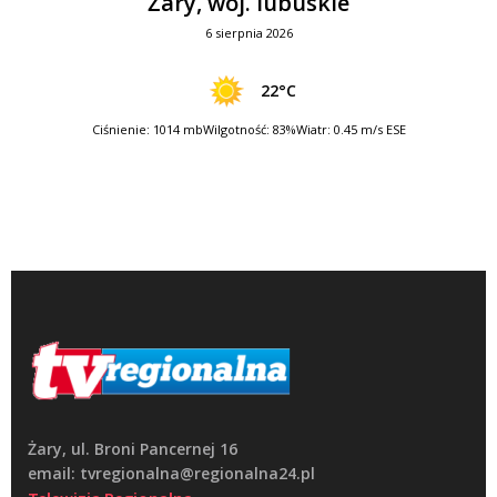
Żary, woj. lubuskie
6 sierpnia 2026
22°C
Ciśnienie: 1014 mb
Wilgotność: 83%
Wiatr: 0.45 m/s ESE
Żary, ul. Broni Pancernej 16
email: tvregionalna@regionalna24.pl