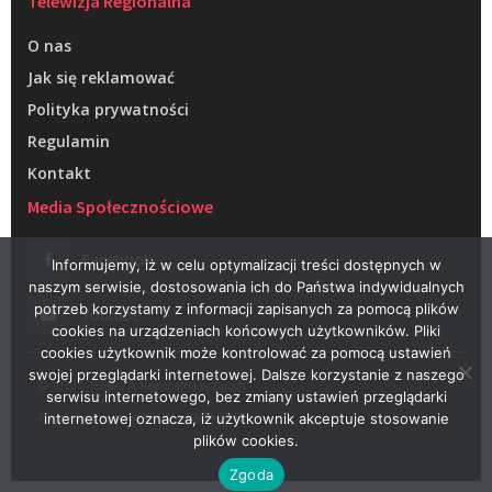
Telewizja Regionalna
O nas
Jak się reklamować
Polityka prywatności
Regulamin
Kontakt
Media Społecznościowe
Facebook
Informujemy, iż w celu optymalizacji treści dostępnych w
naszym serwisie, dostosowania ich do Państwa indywidualnych
potrzeb korzystamy z informacji zapisanych za pomocą plików
Youtube
cookies na urządzeniach końcowych użytkowników. Pliki
cookies użytkownik może kontrolować za pomocą ustawień
swojej przeglądarki internetowej. Dalsze korzystanie z naszego
© 2022 – Telewizja Regionalna w Żarach
serwisu internetowego, bez zmiany ustawień przeglądarki
Projektowanie stron WWW –
RAGACOM
internetowej oznacza, iż użytkownik akceptuje stosowanie
plików cookies.
Zgoda