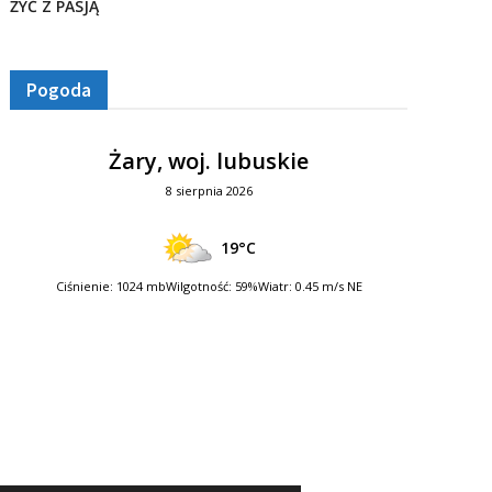
ŻYĆ Z PASJĄ
Pogoda
Żary, woj. lubuskie
8 sierpnia 2026
19°C
Ciśnienie: 1024 mb
Wilgotność: 59%
Wiatr: 0.45 m/s NE