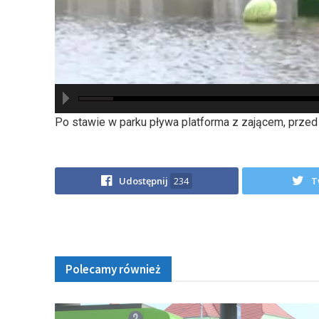
hd2880
hd2160
hd2160
hd1440
highres
hd1080
hd720
large
medium
small
tiny
Po stawie w parku pływa platforma z zającem, prze
Udostępnij
234
T
Polecamy również