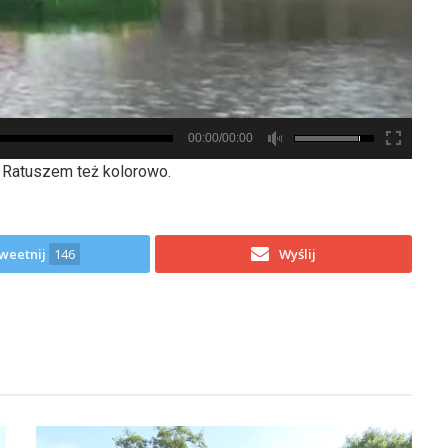
00:00/00:00
d Ratuszem też kolorowo.
weetnij
146
Wyślij