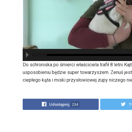
hd2880
hd2160
hd2160
hd1440
highres
hd1080
hd720
large
medium
small
tiny
Do schroniska po śmierci właściciela trafił 8 letni
usposobieniu będzie super towarzyszem. Zenuś jest 1
ciepłego kąta i miski przysłowiowej zupy niczego nie
Udostępnij
234
T