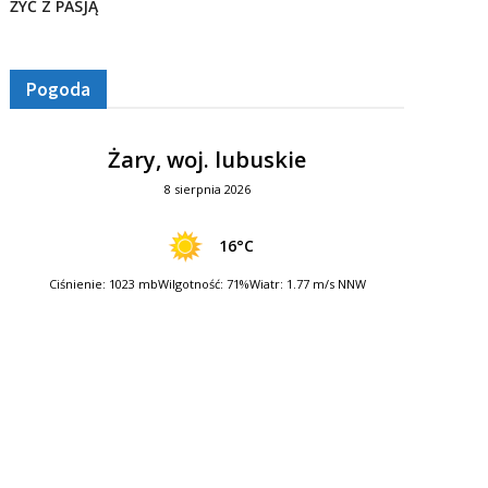
ŻYĆ Z PASJĄ
Pogoda
Żary, woj. lubuskie
8 sierpnia 2026
16°C
Ciśnienie: 1023 mb
Wilgotność: 71%
Wiatr: 1.77 m/s NNW