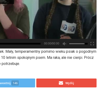
00:00/00:00
 Kajtek. Mały, temperamentny pomimo wieku psiak o pogodnym
0 letnim spokojnym psem. Ma raka, ale nie cierpi. Prócz
 potrzebuje.
weetnij
146
Wyślij