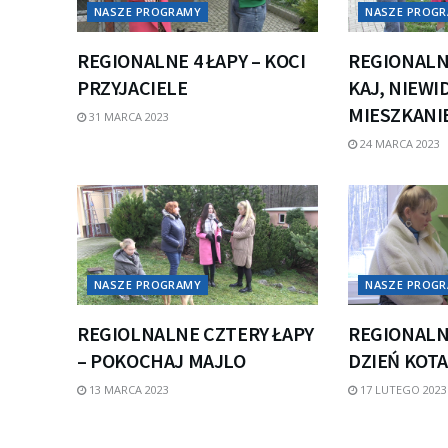
NASZE PROGRAMY
NASZE PROG
REGIONALNE 4 ŁAPY – KOCI
REGIONALNE
PRZYJACIELE
KAJ, NIEW
MIESZKANI
31 MARCA 2023
24 MARCA 2023
NASZE PROGRAMY
NASZE PROG
REGIOLNALNE CZTERY ŁAPY
REGIONALNE
– POKOCHAJ MAJLO
DZIEŃ KOT
13 MARCA 2023
17 LUTEGO 2023