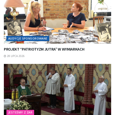
AUDYCJE SPONSOROWANE
PROJEKT “PATRIOTYZM JUTRA” W WYMIARKACH
28 LIPCA 2026
JESTEŚMY Z ŻAR