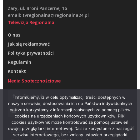
Żary, ul. Broni Pancernej 16
email: tvregionalna@regionalna24.pl
Telewizja Regionalna
O nas
Jak się reklamować
Polityka prywatności
Regulamin
Kontakt
Media Społecznościowe
Facebook
Informujemy, iż w celu optymalizacji treści dostępnych w
naszym serwisie, dostosowania ich do Państwa indywidualnych
potrzeb korzystamy z informacji zapisanych za pomocą plików
Youtube
cookies na urządzeniach końcowych użytkowników. Pliki
cookies użytkownik może kontrolować za pomocą ustawień
swojej przeglądarki internetowej. Dalsze korzystanie z naszego
© 2022 – Telewizja Regionalna w Żarach
serwisu internetowego, bez zmiany ustawień przeglądarki