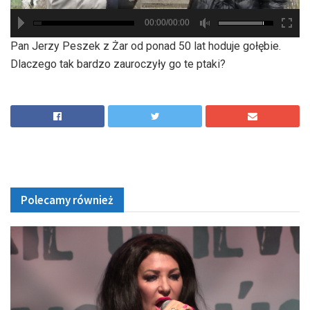
00:00/00:00
hd2880
hd2160
hd2160
hd1440
highres
hd1080
hd720
large
medium
small
tiny
Pan Jerzy Peszek z Żar od ponad 50 lat hoduje gołębie.
Dlaczego tak bardzo zauroczyły go te ptaki?
Polecamy również