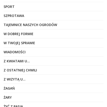
SPORT
SZPROTAWA
TAJEMNICE NASZYCH OGRODÓW
W DOBREJ FORMIE
W TWOJEJ SPRAWIE
WIADOMOŚCI
Z KWIATAMI U…
Z OSTATNIEJ CHWILI
Z WIZYTĄ U…
ŻAGAŃ
ŻARY
ŻYĆ Z PASJĄ