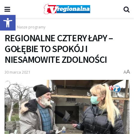
Otwórz pasek narzędzi
Start
Nasze programy
REGIONALNE CZTERY ŁAPY –
GOŁĘBIE TO SPOKÓJ I
NIESAMOWITE ZDOLNOŚCI
A
30 marca 2021
A