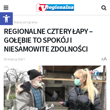
Otwórz pasek narzędzi
Start
Nasze programy
REGIONALNE CZTERY ŁAPY –
GOŁĘBIE TO SPOKÓJ I
NIESAMOWITE ZDOLNOŚCI
A
30 marca 2021
A