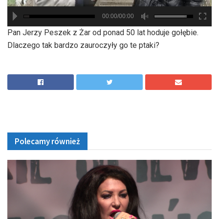
00:00/00:00
hd2880
hd2160
hd2160
hd1440
highres
hd1080
hd720
large
medium
small
tiny
Pan Jerzy Peszek z Żar od ponad 50 lat hoduje gołębie.
Dlaczego tak bardzo zauroczyły go te ptaki?
Polecamy również