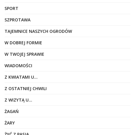
SPORT
SZPROTAWA
TAJEMNICE NASZYCH OGRODÓW
W DOBREJ FORMIE
W TWOJEJ SPRAWIE
WIADOMOŚCI
Z KWIATAMI U…
Z OSTATNIEJ CHWILI
Z WIZYTĄ U…
ŻAGAŃ
ŻARY
ŻYĆ Z PASJĄ