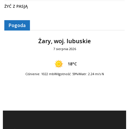
ŻYĆ Z PASJĄ
Pogoda
Żary, woj. lubuskie
7 sierpnia 2026
18°C
Ciśnienie: 1022 mb
Wilgotność: 59%
Wiatr: 2.24 m/s N