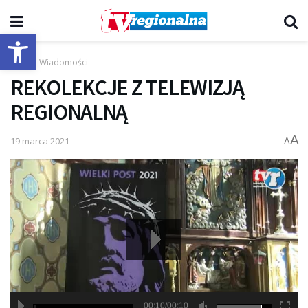
Otwórz pasek narzędzi
Start
Wiadomości
REKOLEKCJE Z TELEWIZJĄ
REGIONALNĄ
A
19 marca 2021
A
00:10/00:10