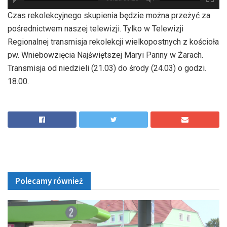
hd2880
hd2160
hd2160
hd1440
highres
hd1080
hd720
large
medium
small
tiny
Czas rekolekcyjnego skupienia będzie można przeżyć za
pośrednictwem naszej telewizji. Tylko w Telewizji
Regionalnej transmisja rekolekcji wielkopostnych z kościoła
pw. Wniebowzięcia Najświętszej Maryi Panny w Żarach.
Transmisja od niedzieli (21.03) do środy (24.03) o godzi.
18.00.
Polecamy również