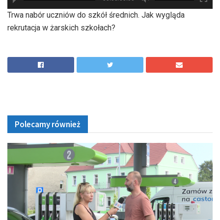
hd2880
hd2160
hd2160
hd1440
highres
hd1080
hd720
large
medium
small
tiny
Trwa nabór uczniów do szkół średnich. Jak wygląda
rekrutacja w żarskich szkołach?
Polecamy również