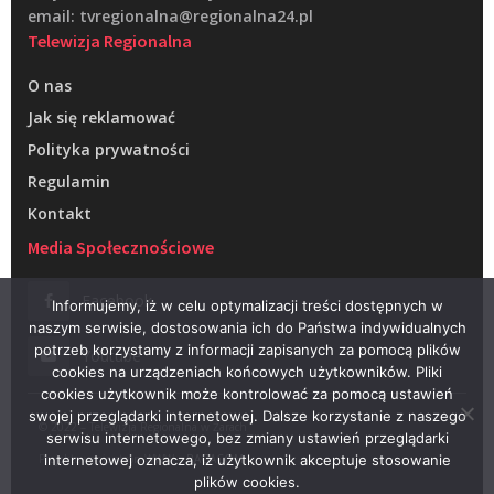
email: tvregionalna@regionalna24.pl
Telewizja Regionalna
O nas
Jak się reklamować
Polityka prywatności
Regulamin
Kontakt
Media Społecznościowe
Facebook
Informujemy, iż w celu optymalizacji treści dostępnych w
naszym serwisie, dostosowania ich do Państwa indywidualnych
potrzeb korzystamy z informacji zapisanych za pomocą plików
Youtube
cookies na urządzeniach końcowych użytkowników. Pliki
cookies użytkownik może kontrolować za pomocą ustawień
swojej przeglądarki internetowej. Dalsze korzystanie z naszego
© 2022 – Telewizja Regionalna w Żarach
serwisu internetowego, bez zmiany ustawień przeglądarki
Projektowanie stron WWW –
RAGACOM
internetowej oznacza, iż użytkownik akceptuje stosowanie
plików cookies.