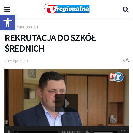
Otwórz pasek narzędzi
Start
Wiadomości
REKRUTACJA DO SZKÓŁ
ŚREDNICH
A
20 maja 2019
A
00:00/00:00