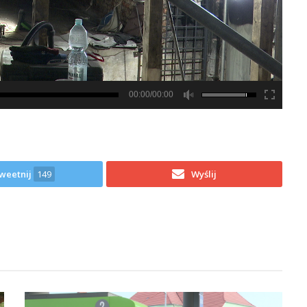
00:00/00:00
weetnij
149
Wyślij