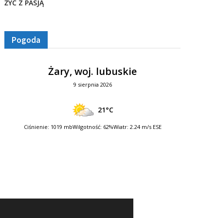
ŻYĆ Z PASJĄ
Pogoda
Żary, woj. lubuskie
9 sierpnia 2026
21°C
Ciśnienie: 1019 mb
Wilgotność: 62%
Wiatr: 2.24 m/s ESE