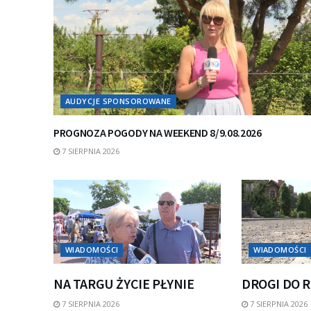
AUDYCJE SPONSOROWANE
PROGNOZA POGODY NA WEEKEND 8/9.08.2026
7 SIERPNIA 2026
WIADOMOŚCI
WIADOMOŚCI
NA TARGU ŻYCIE PŁYNIE
DROGI DO 
7 SIERPNIA 2026
7 SIERPNIA 2026