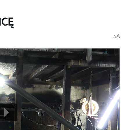
ICĘ
A
A