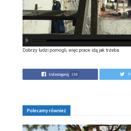
hd2880
hd2160
hd2160
hd1440
highres
hd1080
hd720
large
medium
small
tiny
Dobrzy ludzi pomogli, więc prace idą jak trzeba.
Udostępnij
238
T
Polecamy również