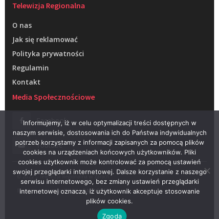
Telewizja Regionalna
O nas
Jak się reklamować
Polityka prywatności
Regulamin
Kontakt
Media Społecznościowe
Facebook
Informujemy, iż w celu optymalizacji treści dostępnych w
naszym serwisie, dostosowania ich do Państwa indywidualnych
potrzeb korzystamy z informacji zapisanych za pomocą plików
Youtube
cookies na urządzeniach końcowych użytkowników. Pliki
cookies użytkownik może kontrolować za pomocą ustawień
swojej przeglądarki internetowej. Dalsze korzystanie z naszego
© 2022 – Telewizja Regionalna w Żarach
serwisu internetowego, bez zmiany ustawień przeglądarki
Projektowanie stron WWW –
RAGACOM
internetowej oznacza, iż użytkownik akceptuje stosowanie
plików cookies.
Zgoda