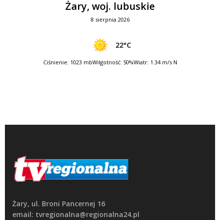
Żary, woj. lubuskie
8 sierpnia 2026
22°C
Ciśnienie: 1023 mb
Wilgotność: 50%
Wiatr: 1.34 m/s N
Żary, ul. Broni Pancernej 16
email: tvregionalna@regionalna24.pl