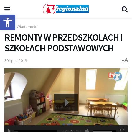
Otwórz pasek narzędzi
Start
Wiadomości
REMONTY W PRZEDSZKOLACH I
SZKOŁACH PODSTAWOWYCH
A
30 lipca 2019
A
00:00/00:00