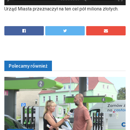
hd2880
hd2160
hd2160
hd1440
highres
hd1080
hd720
large
medium
small
tiny
Urząd Miasta przeznaczył na ten cel pół miliona złotych.
Polecamy również