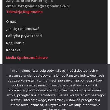
Żary, ul. Broni Pancernej 16
email: tvregionalna@regionalna24.pl
Telewizja Regionalna
O nas
Jak się reklamować
Polityka prywatności
Regulamin
Kontakt
Media Społecznościowe
Facebook
Informujemy, iż w celu optymalizacji treści dostępnych w
naszym serwisie, dostosowania ich do Państwa indywidualnych
potrzeb korzystamy z informacji zapisanych za pomocą plików
Youtube
cookies na urządzeniach końcowych użytkowników. Pliki
cookies użytkownik może kontrolować za pomocą ustawień
swojej przeglądarki internetowej. Dalsze korzystanie z naszego
© 2022 – Telewizja Regionalna w Żarach
serwisu internetowego, bez zmiany ustawień przeglądarki
Projektowanie stron WWW –
RAGACOM
internetowej oznacza, iż użytkownik akceptuje stosowanie
plików cookies.