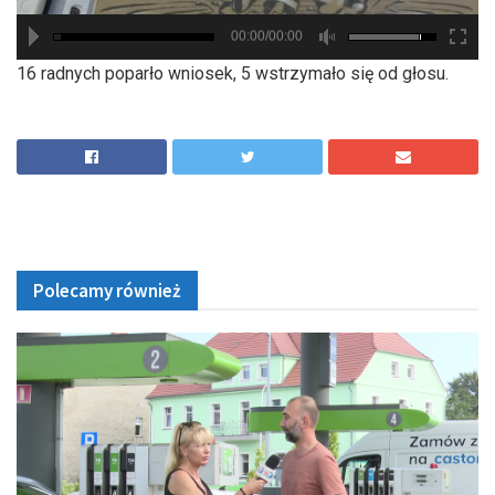
00:00/00:00
hd2880
hd2160
hd2160
hd1440
highres
hd1080
hd720
large
medium
small
tiny
16 radnych poparło wniosek, 5 wstrzymało się od głosu.
Polecamy również