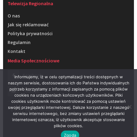
Telewizja Regionalna
O nas
Jak się reklamować
Polityka prywatności
Regulamin
Kontakt
Media Społecznościowe
Facebook
Informujemy, iż w celu optymalizacji treści dostępnych w
naszym serwisie, dostosowania ich do Państwa indywidualnych
potrzeb korzystamy z informacji zapisanych za pomocą plików
Youtube
cookies na urządzeniach końcowych użytkowników. Pliki
cookies użytkownik może kontrolować za pomocą ustawień
swojej przeglądarki internetowej. Dalsze korzystanie z naszego
© 2022 – Telewizja Regionalna w Żarach
serwisu internetowego, bez zmiany ustawień przeglądarki
Projektowanie stron WWW –
RAGACOM
internetowej oznacza, iż użytkownik akceptuje stosowanie
plików cookies.
Zgoda