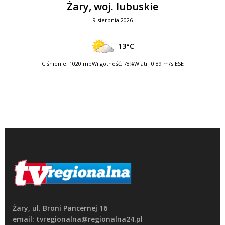
Żary, woj. lubuskie
9 sierpnia 2026
13°C
Ciśnienie: 1020 mb
Wilgotność: 78%
Wiatr: 0.89 m/s ESE
Żary, ul. Broni Pancernej 16
email: tvregionalna@regionalna24.pl