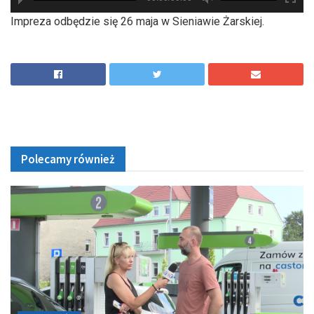
hd2880
hd2160
hd2160
hd1440
highres
hd1080
hd720
large
medium
small
tiny
Impreza odbędzie się 26 maja w Sieniawie Żarskiej.
Polecamy również