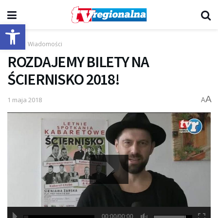
Otwórz pasek narzędzi
Start
Wiadomości
ROZDAJEMY BILETY NA
ŚCIERNISKO 2018!
A
1 maja 2018
A
00:00/00:00