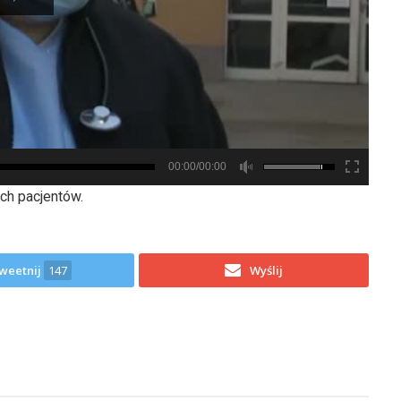
00:00/00:00
ch pacjentów.
weetnij
147
Wyślij