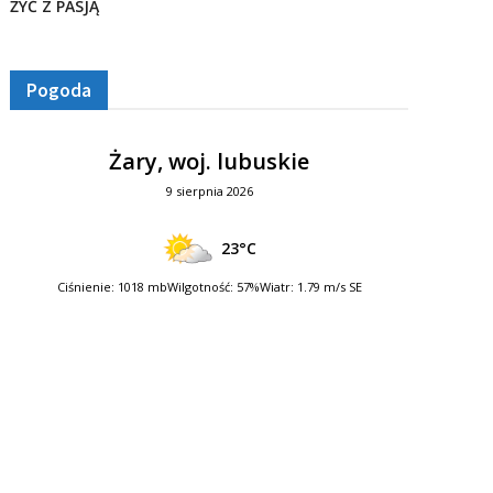
ŻYĆ Z PASJĄ
Pogoda
Żary, woj. lubuskie
9 sierpnia 2026
23°C
Ciśnienie: 1018 mb
Wilgotność: 57%
Wiatr: 1.79 m/s SE