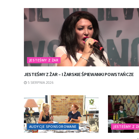
JESTEŚMY Z ŻAR
JESTEŚMY Z ŻAR – I ŻARSKIE ŚPIEWANKI POWSTAŃCZE
5 SIERPNIA 2026
AUDYCJE SPONSOROWANE
JESTEŚMY Z Ż