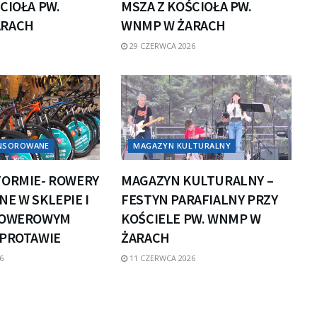
CIOŁA PW.
MSZA Z KOŚCIOŁA PW.
ARACH
WNMP W ŻARACH
29 CZERWCA 2026
ONSOROWANE
MAGAZYN KULTURALNY
FORMIE- ROWERY
MAGAZYN KULTURALNY –
E W SKLEPIE I
FESTYN PARAFIALNY PRZY
ROWEROWYM
KOŚCIELE PW. WNMP W
ZPROTAWIE
ŻARACH
6
11 CZERWCA 2026