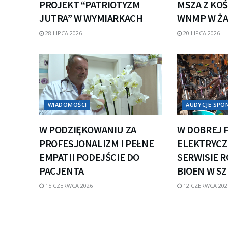
PROJEKT “PATRIOTYZM
MSZA Z KOŚ
JUTRA” W WYMIARKACH
WNMP W Ż
28 LIPCA 2026
20 LIPCA 2026
WIADOMOŚCI
AUDYCJE SP
W PODZIĘKOWANIU ZA
W DOBREJ 
PROFESJONALIZM I PEŁNE
ELEKTRYCZN
EMPATII PODEJŚCIE DO
SERWISIE 
PACJENTA
BIOEN W S
15 CZERWCA 2026
12 CZERWCA 202