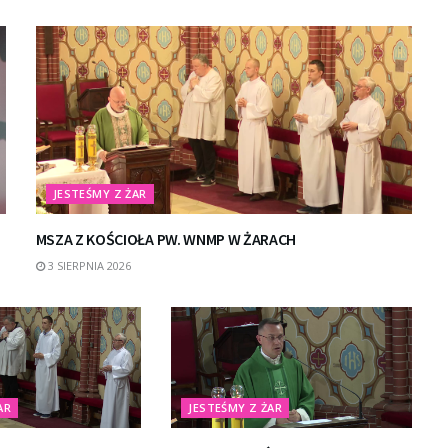
JESTEŚMY Z ŻAR
MSZA Z KOŚCIOŁA PW. WNMP W ŻARACH
3 SIERPNIA 2026
AR
JESTEŚMY Z ŻAR