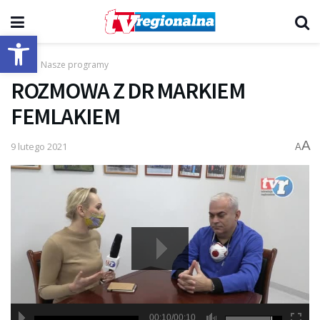
Otwórz pasek narzędzi
Start
Nasze programy
ROZMOWA Z DR MARKIEM
FEMLAKIEM
A
9 lutego 2021
A
00:10/00:10