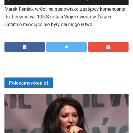
hd2880
hd2160
hd2160
hd1440
highres
hd1080
hd720
large
medium
small
tiny
Marek Femlak wrócił na stanowisko zastępcy komendanta
ds. Lecznictwa 105 Szpitala Wojskowego w Żarach.
Ostatnie miesiące nie były dla niego łatwe.
Polecamy również