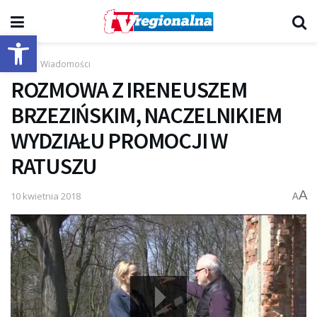
Otwórz pasek narzędzi
Start
Wiadomości
ROZMOWA Z IRENEUSZEM
BRZEZIŃSKIM, NACZELNIKIEM
WYDZIAŁU PROMOCJI W
RATUSZU
A
10 kwietnia 2018
A