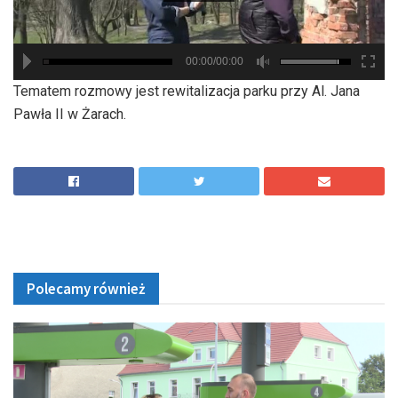
00:00/00:00
hd2880
hd2160
hd2160
hd1440
highres
hd1080
hd720
large
medium
small
tiny
Tematem rozmowy jest rewitalizacja parku przy Al. Jana
Pawła II w Żarach.
Polecamy również