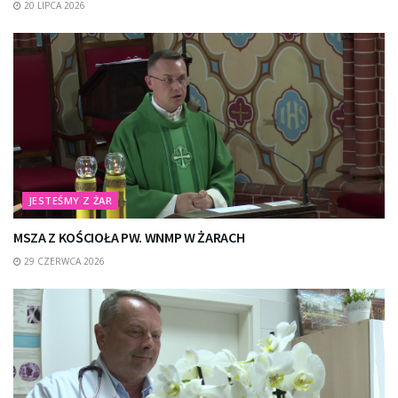
20 LIPCA 2026
JESTEŚMY Z ŻAR
MSZA Z KOŚCIOŁA PW. WNMP W ŻARACH
29 CZERWCA 2026