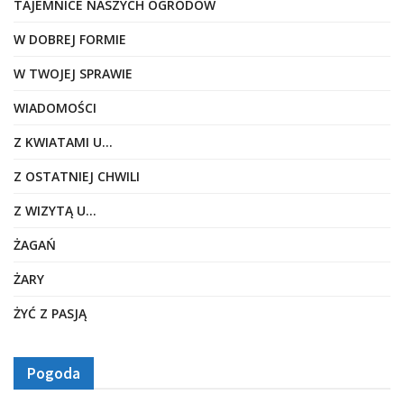
TAJEMNICE NASZYCH OGRODÓW
W DOBREJ FORMIE
W TWOJEJ SPRAWIE
WIADOMOŚCI
Z KWIATAMI U…
Z OSTATNIEJ CHWILI
Z WIZYTĄ U…
ŻAGAŃ
ŻARY
ŻYĆ Z PASJĄ
Pogoda