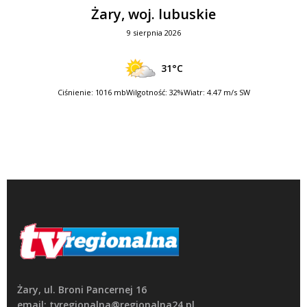
Żary, woj. lubuskie
9 sierpnia 2026
31°C
Ciśnienie: 1016 mb
Wilgotność: 32%
Wiatr: 4.47 m/s SW
Żary, ul. Broni Pancernej 16
email: tvregionalna@regionalna24.pl