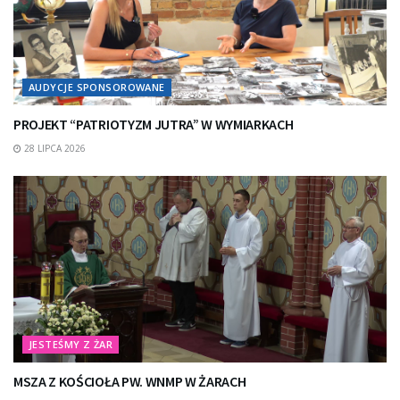
AUDYCJE SPONSOROWANE
PROJEKT “PATRIOTYZM JUTRA” W WYMIARKACH
28 LIPCA 2026
JESTEŚMY Z ŻAR
MSZA Z KOŚCIOŁA PW. WNMP W ŻARACH