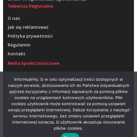
Telewizja Regionalna
O nas
Jak się reklamować
Polityka prywatności
Regulamin
Kontakt
Media Społecznościowe
Facebook
Informujemy, iż w celu optymalizacji treści dostępnych w
naszym serwisie, dostosowania ich do Państwa indywidualnych
potrzeb korzystamy z informacji zapisanych za pomocą plików
Youtube
cookies na urządzeniach końcowych użytkowników. Pliki
cookies użytkownik może kontrolować za pomocą ustawień
swojej przeglądarki internetowej. Dalsze korzystanie z naszego
© 2022 – Telewizja Regionalna w Żarach
serwisu internetowego, bez zmiany ustawień przeglądarki
Projektowanie stron WWW –
RAGACOM
internetowej oznacza, iż użytkownik akceptuje stosowanie
plików cookies.