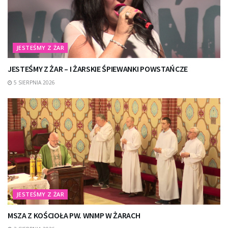
JESTEŚMY Z ŻAR
JESTEŚMY Z ŻAR – I ŻARSKIE ŚPIEWANKI POWSTAŃCZE
5 SIERPNIA 2026
JESTEŚMY Z ŻAR
MSZA Z KOŚCIOŁA PW. WNMP W ŻARACH