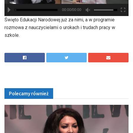
00:00/00:00
hd2880
hd2160
hd2160
hd1440
highres
hd1080
hd720
large
medium
small
tiny
Święto Edukacji Narodowej już za nimi, a w programie
rozmowa z nauczycielami o urokach i trudach pracy w
szkole.
Polecamy również