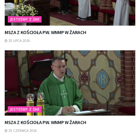
JESTEŚMY Z ŻAR
MSZA Z KOŚCIOŁA PW. WNMP W ŻARACH
20 LIPCA 2026
JESTEŚMY Z ŻAR
MSZA Z KOŚCIOŁA PW. WNMP W ŻARACH
29 CZERWCA 2026