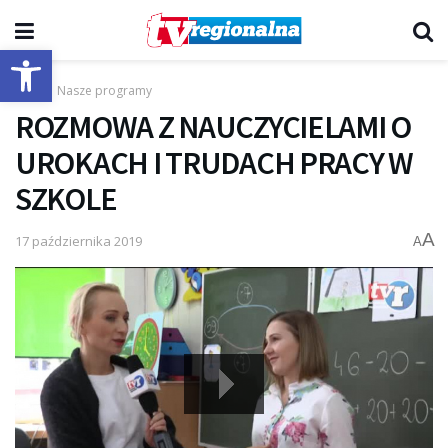
Otwórz pasek narzędzi
Start
Nasze programy
ROZMOWA Z NAUCZYCIELAMI O
UROKACH I TRUDACH PRACY W
SZKOLE
A
17 października 2019
A