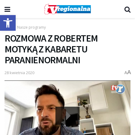
Otwórz pasek narzędzi
Start
Nasze programy
ROZMOWA Z ROBERTEM
MOTYKĄ Z KABARETU
PARANIENORMALNI
A
28 kwietnia 2020
A