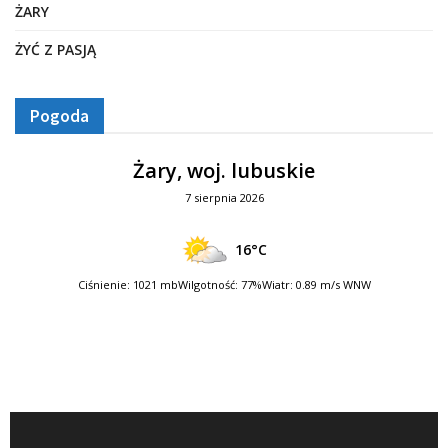
ŻARY
ŻYĆ Z PASJĄ
Pogoda
Żary, woj. lubuskie
7 sierpnia 2026
16°C
Ciśnienie: 1021 mb
Wilgotność: 77%
Wiatr: 0.89 m/s WNW