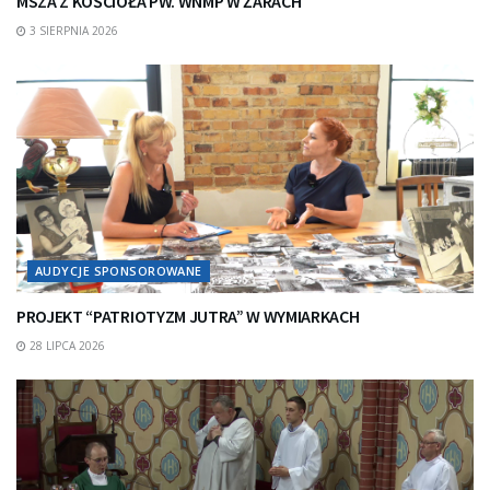
MSZA Z KOŚCIOŁA PW. WNMP W ŻARACH
3 SIERPNIA 2026
AUDYCJE SPONSOROWANE
PROJEKT “PATRIOTYZM JUTRA” W WYMIARKACH
28 LIPCA 2026