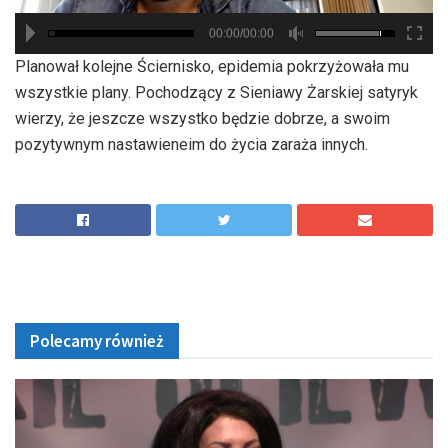
00:00/00:00
hd2880
hd2160
hd2160
hd1440
highres
hd1080
hd720
large
medium
small
tiny
Planował kolejne Ściernisko, epidemia pokrzyżowała mu
wszystkie plany. Pochodzący z Sieniawy Żarskiej satyryk
wierzy, że jeszcze wszystko będzie dobrze, a swoim
pozytywnym nastawieneim do życia zaraża innych.
Polecamy również