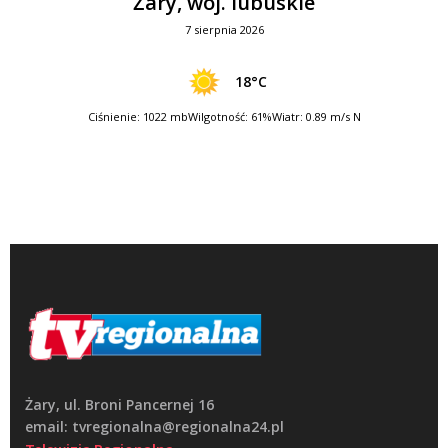
Żary, woj. lubuskie
7 sierpnia 2026
18°C
Ciśnienie: 1022 mb
Wilgotność: 61%
Wiatr: 0.89 m/s N
Żary, ul. Broni Pancernej 16
email: tvregionalna@regionalna24.pl