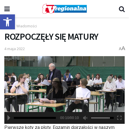
Otwórz pasek narzędzi
Start
Wiadomości
ROZPOCZĘŁY SIĘ MATURY
A
4 maja 2022
A
00:10/00:10
hd2880
hd2160
hd2160
hd1440
highres
hd1080
hd720
large
medium
small
tiny
Pierwsze koty za płoty. Egzamin dojrzałości w naszym