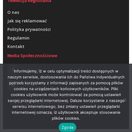
Telewizja Regionalna
O nas
Jak się reklamować
Polityka prywatności
Regulamin
Kontakt
Media Społecznościowe
Facebook
Informujemy, iż w celu optymalizacji treści dostępnych w
naszym serwisie, dostosowania ich do Państwa indywidualnych
potrzeb korzystamy z informacji zapisanych za pomocą plików
Youtube
cookies na urządzeniach końcowych użytkowników. Pliki
cookies użytkownik może kontrolować za pomocą ustawień
swojej przeglądarki internetowej. Dalsze korzystanie z naszego
© 2022 – Telewizja Regionalna w Żarach
serwisu internetowego, bez zmiany ustawień przeglądarki
Projektowanie stron WWW –
RAGACOM
internetowej oznacza, iż użytkownik akceptuje stosowanie
plików cookies.
Zgoda