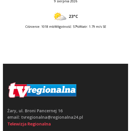
9 sierpnia 2026
23°C
Ciśnienie: 1018 mb
Wilgotność: 57%
Wiatr: 1.79 m/s SE
Żary, ul. Broni Pancernej 16
email: tvregionalna@regionalna24.pl
Telewizja Regionalna