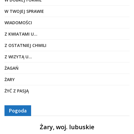
W TWOJEJ SPRAWIE
WIADOMOŚCI
Z KWIATAMI U…
Z OSTATNIEJ CHWILI
Z WIZYTĄ U…
ŻAGAŃ
ŻARY
ŻYĆ Z PASJĄ
Pogoda
Żary, woj. lubuskie