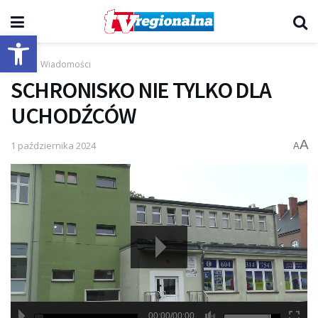
Otwórz pasek narzędzi
Start
Wiadomości
SCHRONISKO NIE TYLKO DLA
UCHODŹCÓW
A
1 października 2024
A
00:00/00:00