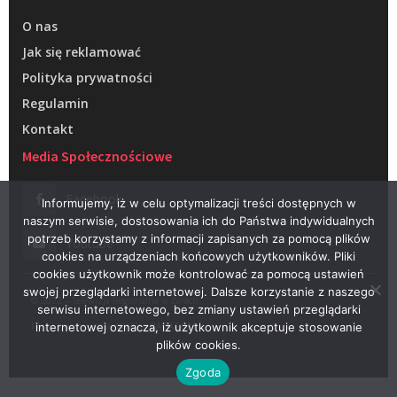
O nas
Jak się reklamować
Polityka prywatności
Regulamin
Kontakt
Media Społecznościowe
Facebook
Informujemy, iż w celu optymalizacji treści dostępnych w
naszym serwisie, dostosowania ich do Państwa indywidualnych
potrzeb korzystamy z informacji zapisanych za pomocą plików
Youtube
cookies na urządzeniach końcowych użytkowników. Pliki
cookies użytkownik może kontrolować za pomocą ustawień
swojej przeglądarki internetowej. Dalsze korzystanie z naszego
© 2022 – Telewizja Regionalna w Żarach
serwisu internetowego, bez zmiany ustawień przeglądarki
Projektowanie stron WWW –
RAGACOM
internetowej oznacza, iż użytkownik akceptuje stosowanie
plików cookies.
Zgoda