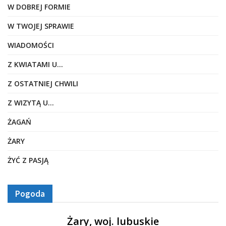
W DOBREJ FORMIE
W TWOJEJ SPRAWIE
WIADOMOŚCI
Z KWIATAMI U…
Z OSTATNIEJ CHWILI
Z WIZYTĄ U…
ŻAGAŃ
ŻARY
ŻYĆ Z PASJĄ
Pogoda
Żary, woj. lubuskie