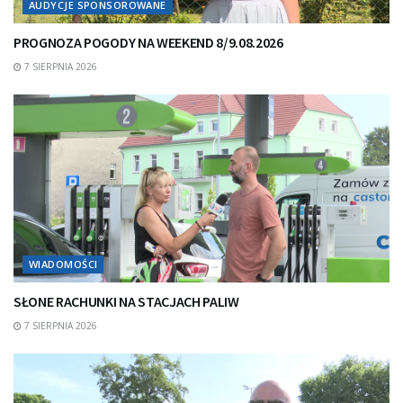
AUDYCJE SPONSOROWANE
PROGNOZA POGODY NA WEEKEND 8/9.08.2026
7 SIERPNIA 2026
WIADOMOŚCI
SŁONE RACHUNKI NA STACJACH PALIW
7 SIERPNIA 2026