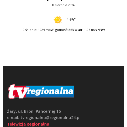
8 sierpnia 2026
11°C
Ciśnienie: 1024 mb
Wilgotność: 86%
Wiatr: 1.06 m/s NNW
Żary, ul. Broni Pancernej 16
email: tvregionalna@regionalna24.pl
Telewizja Regionalna